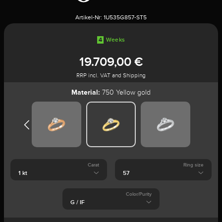
Artikel-Nr:
1U535G857-ST5
4
Weeks
19.709,00 €
RRP incl. VAT and Shipping
Material:
750 Yellow gold
Carat
Ring size
Color/Purity