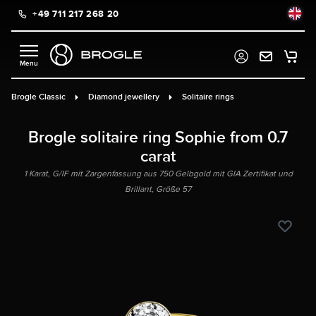
+49 711 217 268 20
in content
Brogle Classic
Diamond jewellery
Solitaire rings
Brogle solitaire ring Sophie from 0.7
carat
1 Karat, G/IF mit Zargenfassung aus 750 Gelbgold mit GIA Zertifikat und
Brillant, Größe 57