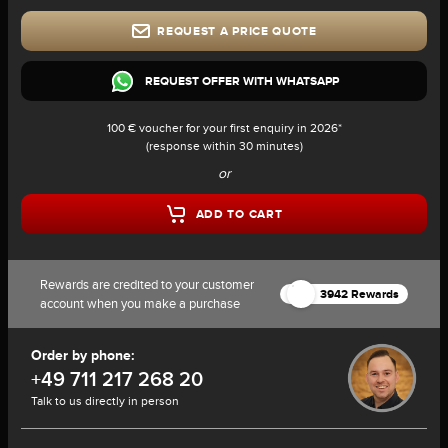
REQUEST A PRICE QUOTE
REQUEST OFFER WITH WHATSAPP
100 € voucher for your first enquiry in 2026*
(response within 30 minutes)
or
ADD TO CART
Rewards are credited to your customer
3942 Rewards
account when you make a purchase
Order by phone:
+49 711 217 268 20
Talk to us directly in person