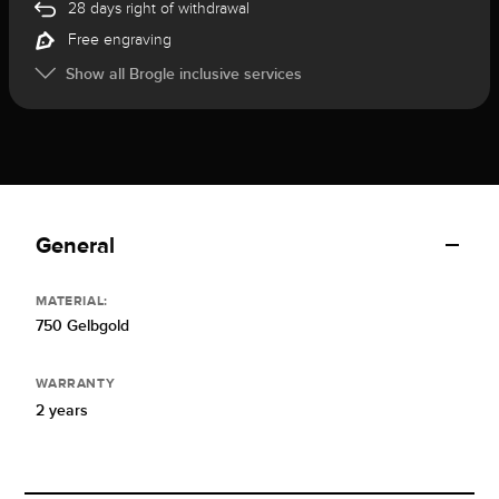
28 days right of withdrawal
Free engraving
Show all Brogle inclusive services
General
MATERIAL:
750 Gelbgold
WARRANTY
2 years