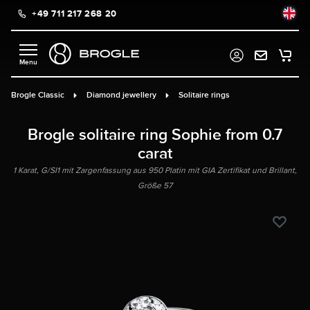
+49 711 217 268 20
in content
Brogle Classic
Diamond jewellery
Solitaire rings
Brogle solitaire ring Sophie from 0.7
carat
1 Karat, G/SI1 mit Zargenfassung aus 950 Platin mit GIA Zertifikat und Brillant,
Größe 57