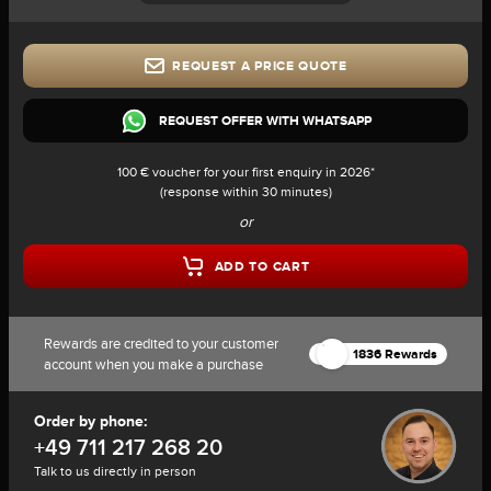
REQUEST A PRICE QUOTE
REQUEST OFFER WITH WHATSAPP
100 € voucher for your first enquiry in 2026*
(response within 30 minutes)
or
ADD TO CART
Rewards are credited to your customer
1836 Rewards
account when you make a purchase
Order by phone:
+49 711 217 268 20
Talk to us directly in person