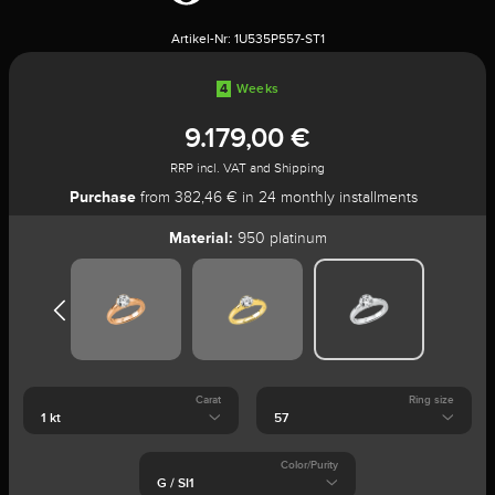
Artikel-Nr:
1U535P557-ST1
4
Weeks
9.179,00 €
RRP incl. VAT and Shipping
Purchase
from 382,46 € in 24 monthly installments
Material:
950 platinum
Carat
Ring size
Color/Purity