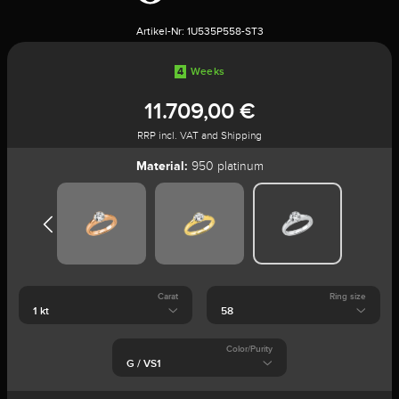
Artikel-Nr:
1U535P558-ST3
4
Weeks
11.709,00 €
RRP incl. VAT and Shipping
Material:
950 platinum
Carat
Ring size
Color/Purity