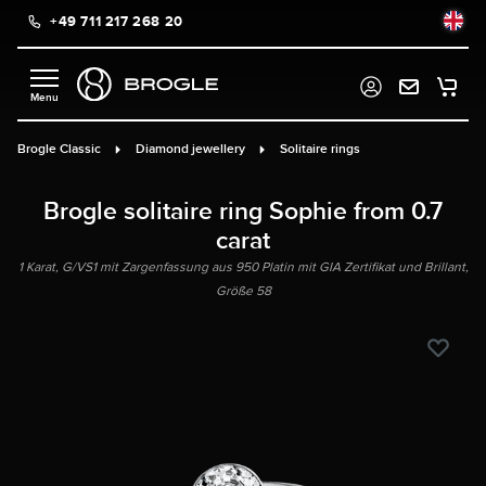
+49 711 217 268 20
in content
Brogle Classic
Diamond jewellery
Solitaire rings
Brogle solitaire ring Sophie from 0.7
carat
1 Karat, G/VS1 mit Zargenfassung aus 950 Platin mit GIA Zertifikat und Brillant,
Größe 58