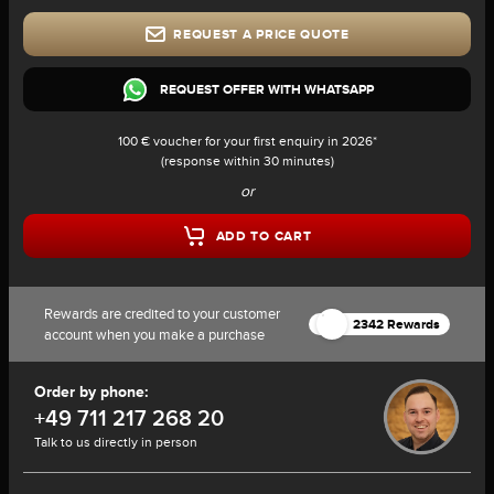
REQUEST A PRICE QUOTE
REQUEST OFFER WITH WHATSAPP
100 € voucher for your first enquiry in 2026*
(response within 30 minutes)
or
ADD TO CART
Rewards are credited to your customer
2342 Rewards
account when you make a purchase
Order by phone:
+49 711 217 268 20
Talk to us directly in person