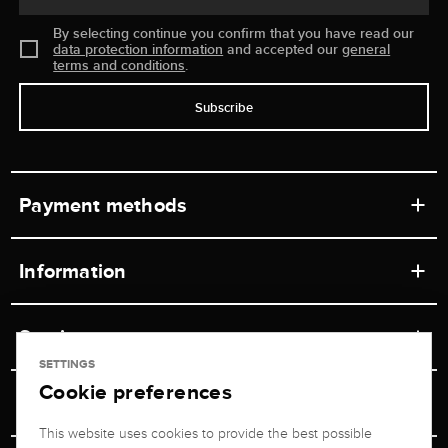
By selecting continue you confirm that you have read our
data protection information
and accepted our
general
terms and conditions
.
Subscribe
Payment methods
Information
Workshops
Service
Retail store
SETTINGS
Cookie preferences
Contact
Jeweler Brogle
Shipping & Payment
Unsubscribe from newsletter
This website uses cookies to provide the best possible
Advisor