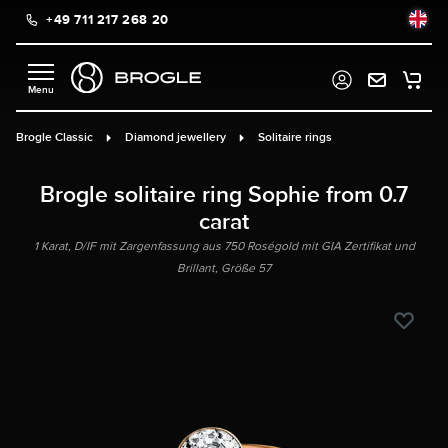
+49 711 217 268 20
in content
Brogle Classic
Diamond jewellery
Solitaire rings
Brogle solitaire ring Sophie from 0.7
carat
1 Karat, D/IF mit Zargenfassung aus 750 Roségold mit GIA Zertifikat und
Brillant, Größe 57