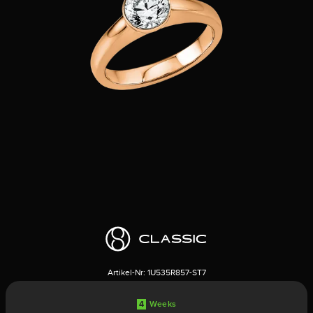
Artikel-Nr:
1U535R857-ST7
4
Weeks