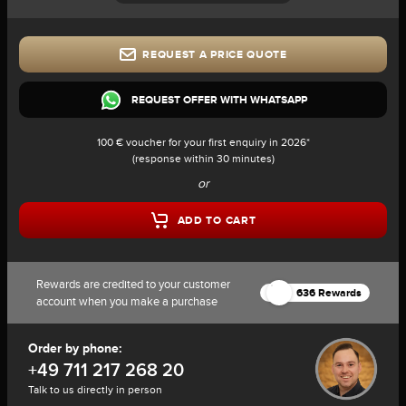
REQUEST A PRICE QUOTE
REQUEST OFFER WITH WHATSAPP
100 € voucher for your first enquiry in 2026*
(response within 30 minutes)
or
ADD TO CART
Rewards are credited to your customer
636 Rewards
account when you make a purchase
Order by phone:
+49 711 217 268 20
Talk to us directly in person