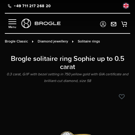
+49 711 217 268 20
in content
Brogle Classic
Diamond jewellery
Solitaire rings
Brogle solitaire ring Sophie up to 0.5
carat
0.3 carat, G/IF with bezel setting in 750 yellow gold with GIA certificate and
brilliant-cut diamond, size 58