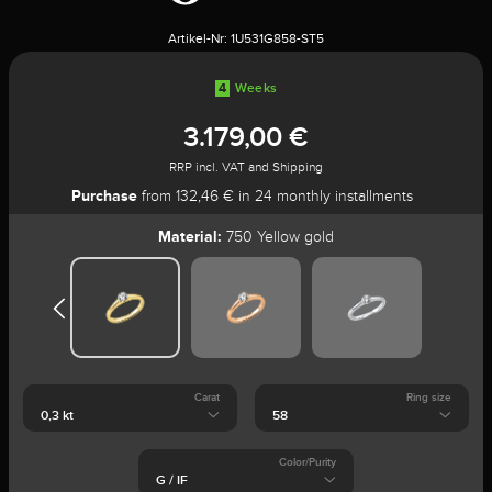
Artikel-Nr:
1U531G858-ST5
4
Weeks
3.179,00 €
RRP incl. VAT and Shipping
Purchase
from 132,46 € in 24 monthly installments
Material:
750 Yellow gold
Carat
Ring size
Color/Purity