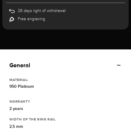
28 days right of withdrawal
Free engraving
General
MATERIAL:
950 Platinum
WARRANTY
2 years
WIDTH OF THE RING RAIL
2,5 mm