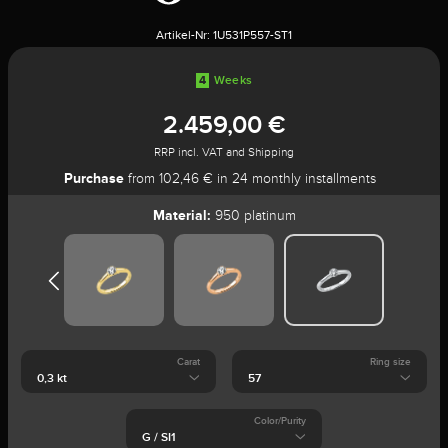
Artikel-Nr:
1U531P557-ST1
4
Weeks
2.459,00 €
RRP incl. VAT and Shipping
Purchase
from 102,46 € in 24 monthly installments
Material:
950 platinum
Carat
Ring size
Color/Purity