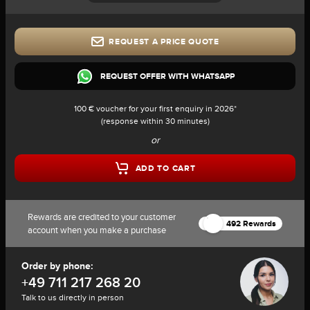
REQUEST A PRICE QUOTE
REQUEST OFFER WITH WHATSAPP
100 € voucher for your first enquiry in 2026*
(response within 30 minutes)
or
ADD TO CART
Rewards are credited to your customer
492 Rewards
account when you make a purchase
Order by phone:
+49 711 217 268 20
Talk to us directly in person