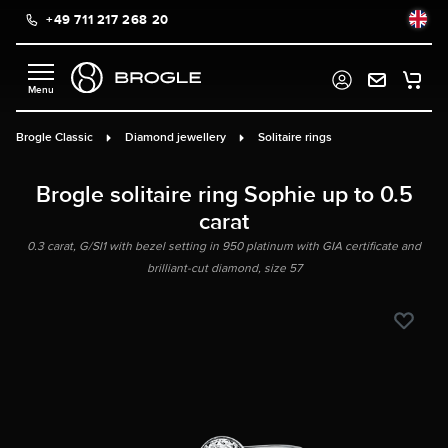
+49 711 217 268 20
in content
Brogle Classic
Diamond jewellery
Solitaire rings
Brogle solitaire ring Sophie up to 0.5
carat
0.3 carat, G/SI1 with bezel setting in 950 platinum with GIA certificate and
brilliant-cut diamond, size 57