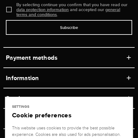
By selecting continue you confirm that you have read our
data protection information
and accepted our
general
terms and conditions
.
Subscribe
Payment methods
Information
Workshops
Service
Retail store
SETTINGS
Cookie preferences
Contact
Jeweler Brogle
Shipping & Payment
Unsubscribe from newsletter
This website uses cookies to provide the best possible
Advisor
About us
experience. Cookies are also used for ads personalisation.