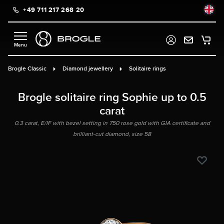
+49 711 217 268 20
in content
Brogle Classic
Diamond jewellery
Solitaire rings
Brogle solitaire ring Sophie up to 0.5
carat
0.3 carat, E/IF with bezel setting in 750 rose gold with GIA certificate and
brilliant-cut diamond, size 58