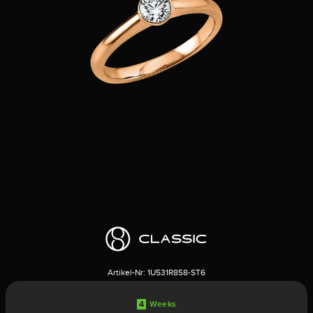
Artikel-Nr:
1U531R858-ST6
4
Weeks