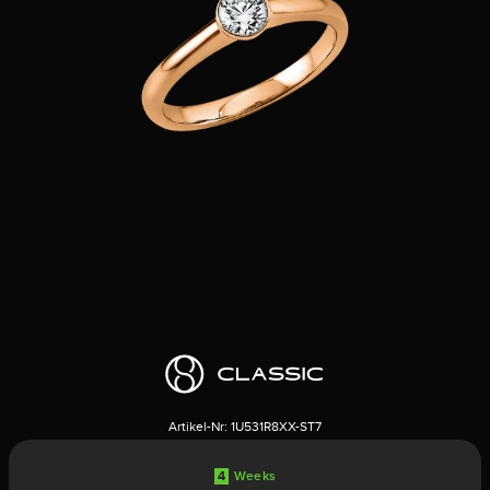
Artikel-Nr:
1U531R8XX-ST7
4
Weeks