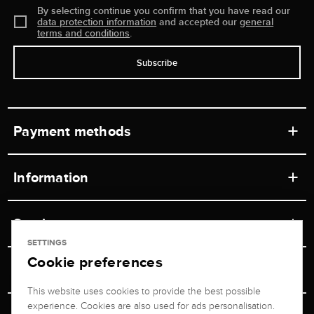
By selecting continue you confirm that you have read our
data protection information
and accepted our
general
terms and conditions
.
Subscribe
Payment methods
Information
Workshops
Service
Retail store
SETTINGS
Cookie preferences
Contact
Jeweler Brogle
Shipping & Payment
Unsubscribe from newsletter
This website uses cookies to provide the best possible
Advisor
About us
experience. Cookies are also used for ads personalisation.