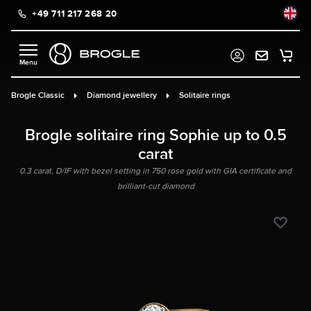
+49 711 217 268 20
in content
Brogle Classic
Diamond jewellery
Solitaire rings
Brogle solitaire ring Sophie up to 0.5
carat
0.3 carat, D/IF with bezel setting in 750 rose gold with GIA certificate and
brilliant-cut diamond