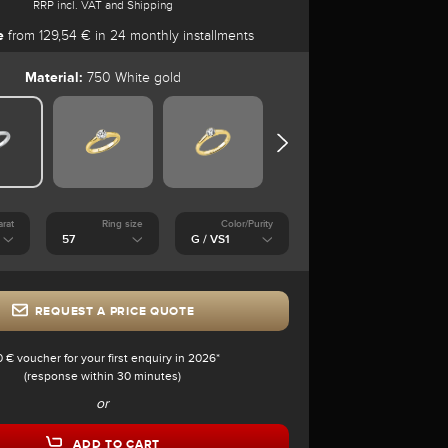
RRP incl. VAT and Shipping
e
from 129,54 € in 24 monthly installments
Material:
750 White gold
arat
Ring size
Color/Purity
REQUEST A PRICE QUOTE
0 € voucher for your first enquiry in 2026*
(response within 30 minutes)
or
ADD TO CART