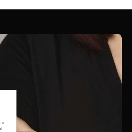
are
ll