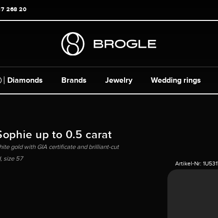
17 268 20
Diamonds
Brands
Jewelry
Wedding rings
Sophie up to 0.5 carat
te gold with GIA certificate and brilliant-cut
 size 57
Artikel-Nr:
1U53