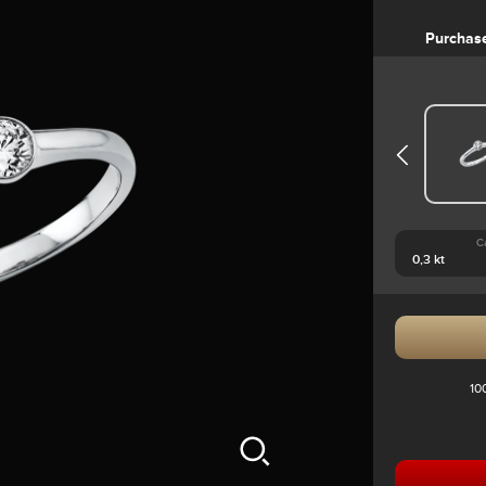
Purchas
C
10