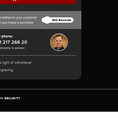
credited to your customer
622 Rewards
n you make a purchase
y phone:
1 217 268 20
 directly in person
 right of withdrawal
ngraving
0% SECURITY