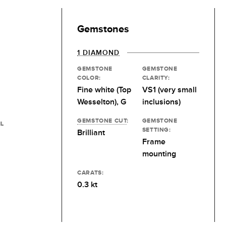
Gemstones
1 DIAMOND
GEMSTONE
GEMSTONE
COLOR:
CLARITY:
Fine white (Top
VS1 (very small
Wesselton), G
inclusions)
GEMSTONE CUT
:
GEMSTONE
IL
SETTING:
Brilliant
Frame
mounting
CARATS:
0.3 kt