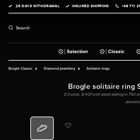
28 DAYS WITHDRAWAL
INSURED SHIPPING
+49 711 2
search
Skip to main navigation
Search
Selection
Classic
Brogle Classic
Diamond jewellery
Solitaire rings
Brogle solitaire ring 
0.3 carat, G/VS1 with bezel setting in 750 whi
diamond,