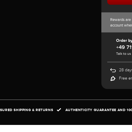
Rewards are 
account whe
Order b
+49 71
Talk to us
28 days
Free e
NSURED SHIPPING & RETURNS
AUTHENTICITY GUARANTEE AND 10