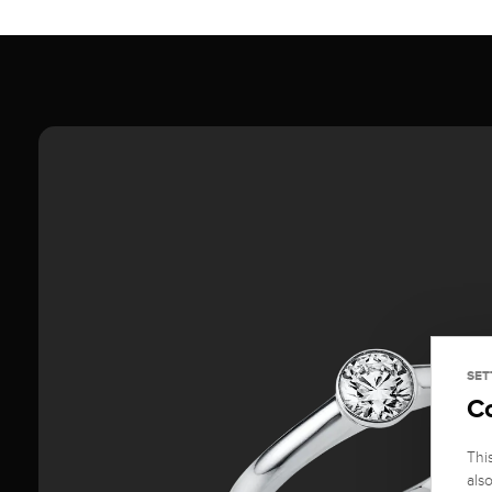
SET
C
Thi
als