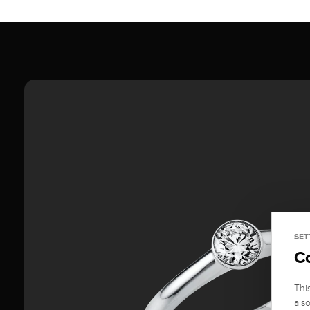
SET
C
Thi
als