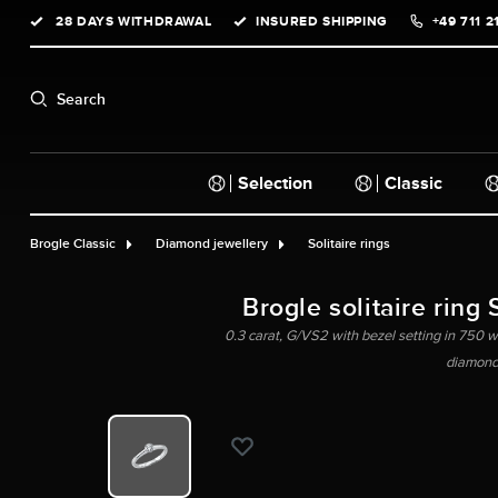
28 DAYS WITHDRAWAL
INSURED SHIPPING
+49 711 2
search
Skip to main navigation
Search
Selection
Classic
Brogle Classic
Diamond jewellery
Solitaire rings
Brogle solitaire ring 
0.3 carat, G/VS2 with bezel setting in 750 whi
diamond,