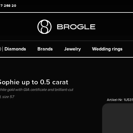
17 268 20
Diamonds
Brands
Jewelry
Wedding rings
Sophie up to 0.5 carat
te gold with GIA certificate and brilliant-cut
 size 57
Artikel-Nr:
1U53