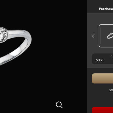
Purchas
C
10