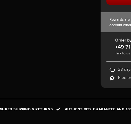
Rewards are 
account whe
Order b
+49 71
Talk to us
28 days
Free e
NSURED SHIPPING & RETURNS
AUTHENTICITY GUARANTEE AND 10