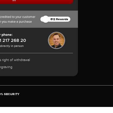
credited to your customer
612 Rewards
n you make a purchase
y phone:
1 217 268 20
 directly in person
 right of withdrawal
ngraving
0% SECURITY