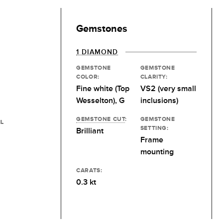
Gemstones
1 DIAMOND
GEMSTONE
GEMSTONE
COLOR:
CLARITY:
Fine white (Top
VS2 (very small
Wesselton), G
inclusions)
GEMSTONE CUT
:
GEMSTONE
IL
SETTING:
Brilliant
Frame
mounting
CARATS:
0.3 kt