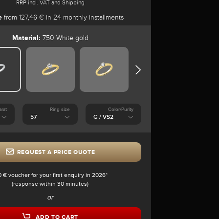
RRP incl. VAT and Shipping
e
from 127,46 € in 24 monthly installments
Material:
750 White gold
arat
Ring size
Color/Purity
REQUEST A PRICE QUOTE
0 € voucher for your first enquiry in 2026*
(response within 30 minutes)
or
ADD TO CART