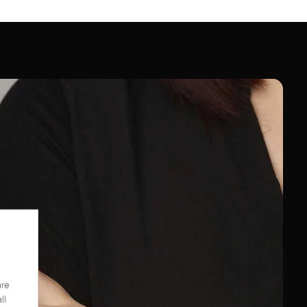
are
ll