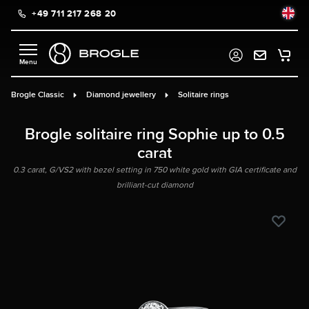
+49 711 217 268 20
in content
Brogle Classic
Diamond jewellery
Solitaire rings
Brogle solitaire ring Sophie up to 0.5
carat
0.3 carat, G/VS2 with bezel setting in 750 white gold with GIA certificate and
brilliant-cut diamond