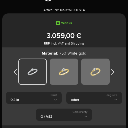
Artikel-Nr:
1U531W8XX-ST4
4
Weeks
3.059,00 €
RRP incl. VAT and Shipping
Material:
750 White gold
Carat
Ring size
Color/Purity