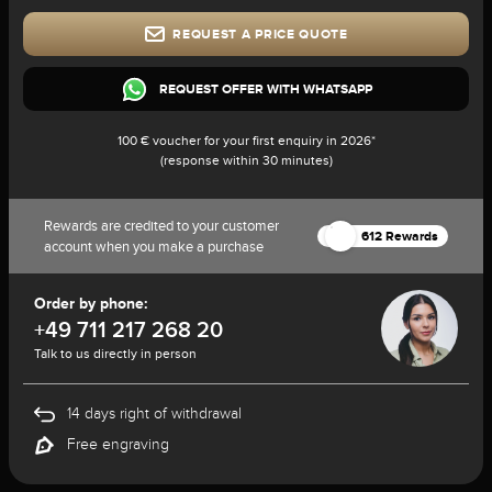
REQUEST A PRICE QUOTE
REQUEST OFFER WITH WHATSAPP
100 € voucher for your first enquiry in 2026*
(response within 30 minutes)
Rewards are credited to your customer
612 Rewards
account when you make a purchase
Order by phone:
+49 711 217 268 20
Talk to us directly in person
14 days right of withdrawal
Free engraving