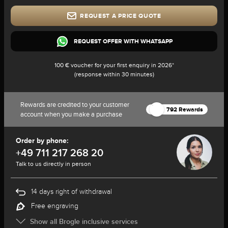
REQUEST A PRICE QUOTE
REQUEST OFFER WITH WHATSAPP
100 € voucher for your first enquiry in 2026*
(response within 30 minutes)
Rewards are credited to your customer
792 Rewards
account when you make a purchase
Order by phone:
+49 711 217 268 20
Talk to us directly in person
14 days right of withdrawal
Free engraving
Show all Brogle inclusive services