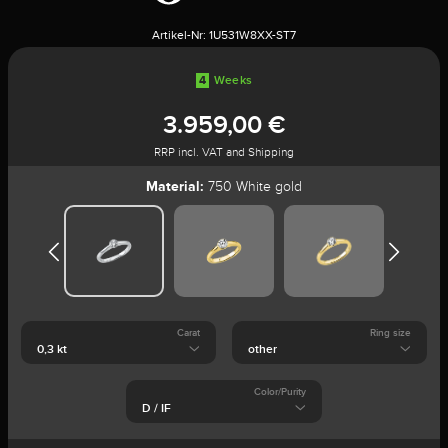
Artikel-Nr:
1U531W8XX-ST7
4
Weeks
3.959,00 €
RRP incl. VAT and Shipping
Material:
750 White gold
Carat
Ring size
Color/Purity