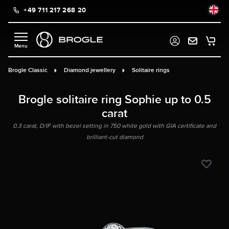
+49 711 217 268 20
in content
Brogle Classic
Diamond jewellery
Solitaire rings
Brogle solitaire ring Sophie up to 0.5
carat
0.3 carat, D/IF with bezel setting in 750 white gold with GIA certificate and
brilliant-cut diamond