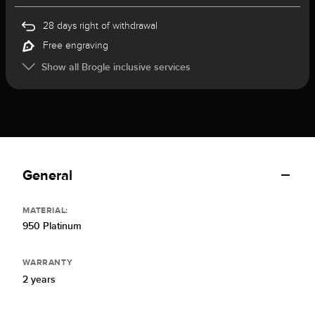
28 days right of withdrawal
Free engraving
Show all Brogle inclusive services
General
MATERIAL:
950 Platinum
WARRANTY
2 years