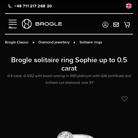
+49 711 217 268 20
in content
Brogle Classic
Diamond jewellery
Solitaire rings
Brogle solitaire ring Sophie up to 0.5
carat
0.4 carat, G/VS2 with bezel setting in 950 platinum with GIA certificate and
brilliant-cut diamond, size 57