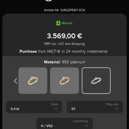
Artikel-Nr:
1U532P557-ST4
4
Weeks
3.569,00 €
RRP incl. VAT and Shipping
Purchase
from 148,71 € in 24 monthly installments
Material:
950 platinum
Carat
Ring size
Color/Purity