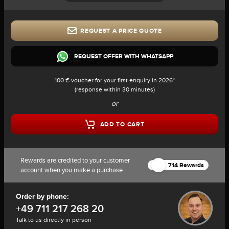
REQUEST A PRICE QUOTE
REQUEST OFFER WITH WHATSAPP
100 € voucher for your first enquiry in 2026*
(response within 30 minutes)
or
ADD TO CART
Rewards are credited to your customer
714 Rewards
account when you make a purchase
Order by phone:
+49 711 217 268 20
Talk to us directly in person