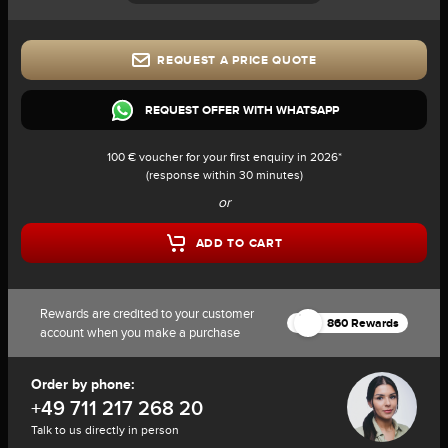
REQUEST A PRICE QUOTE
REQUEST OFFER WITH WHATSAPP
100 € voucher for your first enquiry in 2026*
(response within 30 minutes)
or
ADD TO CART
Rewards are credited to your customer
860 Rewards
account when you make a purchase
Order by phone:
+49 711 217 268 20
Talk to us directly in person