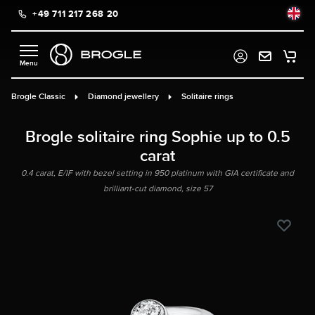
+49 711 217 268 20
in content
Brogle Classic
Diamond jewellery
Solitaire rings
Brogle solitaire ring Sophie up to 0.5
carat
0.4 carat, E/IF with bezel setting in 950 platinum with GIA certificate and
brilliant-cut diamond, size 57