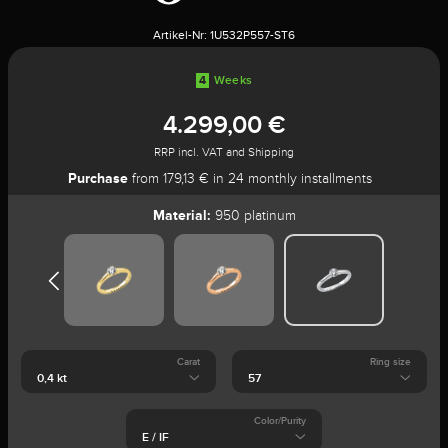
Artikel-Nr:
1U532P557-ST6
4
Weeks
4.299,00 €
RRP incl. VAT and Shipping
Purchase
from 179,13 € in 24 monthly installments
Material:
950 platinum
Carat
Ring size
Color/Purity