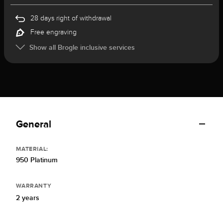
28 days right of withdrawal
Free engraving
Show all Brogle inclusive services
General
MATERIAL:
950 Platinum
WARRANTY
2 years