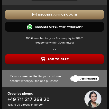
REQUEST A PRICE QUOTE
REQUEST OFFER WITH WHATSAPP
100 € voucher for your first enquiry in 2026*
(response within 30 minutes)
or
ADD TO CART
Rewards are credited to your customer
718 Rewards
account when you make a purchase
Order by phone:
+49 711 217 268 20
Talk to us directly in person