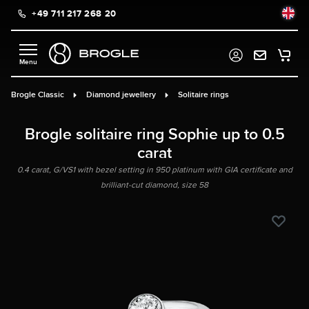
+49 711 217 268 20
in content
Brogle Classic
Diamond jewellery
Solitaire rings
Brogle solitaire ring Sophie up to 0.5
carat
0.4 carat, G/VS1 with bezel setting in 950 platinum with GIA certificate and
brilliant-cut diamond, size 58