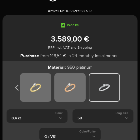
Artikel-Nr:
1U532P558-ST3
4
Weeks
3.589,00 €
RRP incl. VAT and Shipping
Purchase
from 149,54 € in 24 monthly installments
Material:
950 platinum
Carat
Ring size
Color/Purity