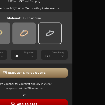
RRP incl. VAT and Shipping
e
from 179,13 € in 24 monthly installments
Material:
950 platinum
arat
Ring size
Color/Purity
REQUEST A PRICE QUOTE
0 € voucher for your first enquiry in 2026*
(response within 30 minutes)
or
ADD TO CART