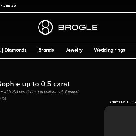
17 268 20
Diamonds
Brands
Jewelry
Wedding rings
Sophie up to 0.5 carat
m with GIA certificate and brilliant-cut diamond,
e 58
Artikel-Nr:
1U53