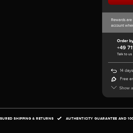
Rewards are 
account whe
Order b
+49 71
Talk to us
14 days
Free e
Show al
NSURED SHIPPING & RETURNS
AUTHENTICITY GUARANTEE AND 10