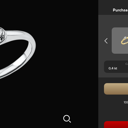
Purchas
C
10