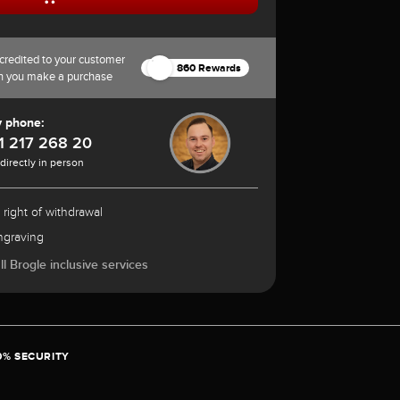
credited to your customer
860 Rewards
n you make a purchase
y phone:
1 217 268 20
 directly in person
 right of withdrawal
ngraving
l Brogle inclusive services
0% SECURITY