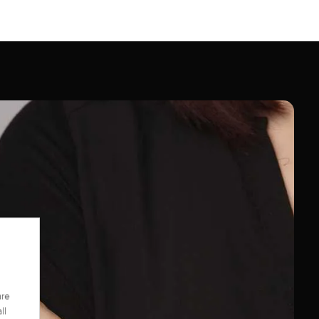
are
ll