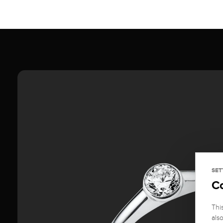
SET
C
Thi
als