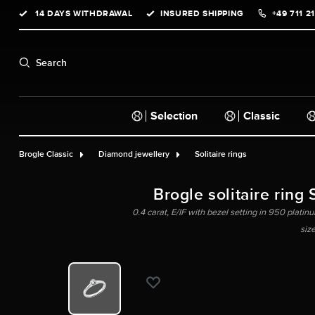
14 DAYS WITHDRAWAL
INSURED SHIPPING
+49 711 2
search
Skip to main navigation
Search
Selection
Classic
Brogle Classic
Diamond jewellery
Solitaire rings
Brogle solitaire ring 
0.4 carat, E/IF with bezel setting in 950 platinu
siz