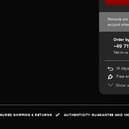
Rewards are 
account whe
Order b
+49 71
Talk to us
14 days
Free e
Show al
NSURED SHIPPING & RETURNS
AUTHENTICITY GUARANTEE AND 10