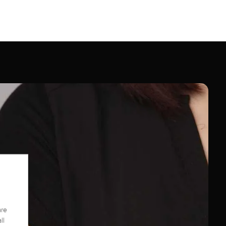
are
ll