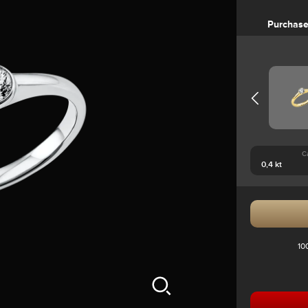
Purchas
C
10