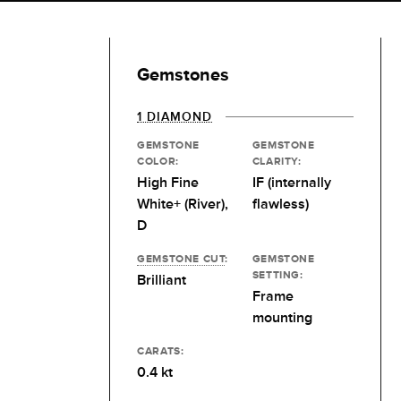
Gemstones
1 DIAMOND
GEMSTONE
GEMSTONE
COLOR:
CLARITY:
High Fine
IF (internally
White+ (River),
flawless)
D
GEMSTONE CUT
:
GEMSTONE
SETTING:
Brilliant
Frame
mounting
CARATS:
0.4 kt