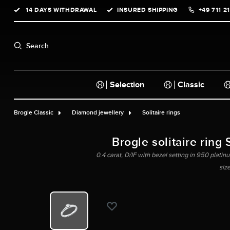
14 DAYS WITHDRAWAL
INSURED SHIPPING
+49 711 2
search
Skip to main navigation
Search
Selection
Classic
Brogle Classic
Diamond jewellery
Solitaire rings
Brogle solitaire ring 
0.4 carat, D/IF with bezel setting in 950 platinu
siz