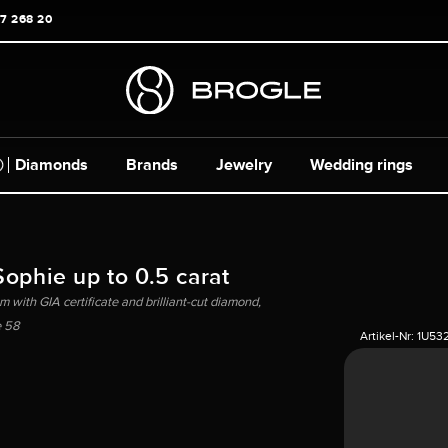
17 268 20
Diamonds
Brands
Jewelry
Wedding rings
Sophie up to 0.5 carat
m with GIA certificate and brilliant-cut diamond,
e 58
Artikel-Nr:
1U53