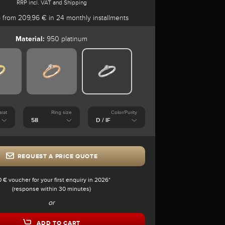
RRP incl. VAT and Shipping
e
from 209,96 € in 24 monthly installments
Material:
950 platinum
arat
Ring size
Color/Purity
REQUEST A PRICE QUOTE
0 € voucher for your first enquiry in 2026*
(response within 30 minutes)
or
ADD TO CART