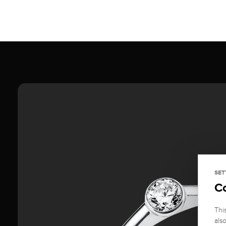
SET
C
Thi
als