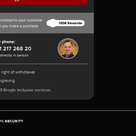
credited to your customer
1008 Rewards
n you make a purchase
y phone:
1 217 268 20
 directly in person
 right of withdrawal
ngraving
l Brogle inclusive services
0% SECURITY