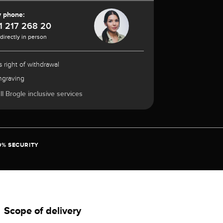
y phone:
1 217 268 20
 directly in person
 right of withdrawal
ngraving
l Brogle inclusive services
0% SECURITY
Scope of delivery