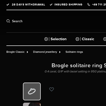
28 DAYS WITHDRAWAL
INSURED SHIPPING
+49 711 2
search
Skip to main navigation
Search
Selection
Classic
Brogle Classic
Diamond jewellery
Solitaire rings
Brogle solitaire ring 
0.4 carat, G/IF with bezel setting in 950 platin