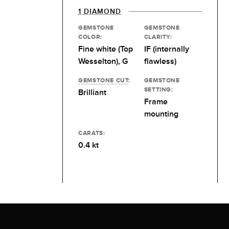
1 DIAMOND
GEMSTONE
GEMSTONE
COLOR:
CLARITY:
Fine white (Top
IF (internally
Wesselton), G
flawless)
GEMSTONE CUT
:
GEMSTONE
SETTING:
Brilliant
Frame
mounting
CARATS:
0.4 kt