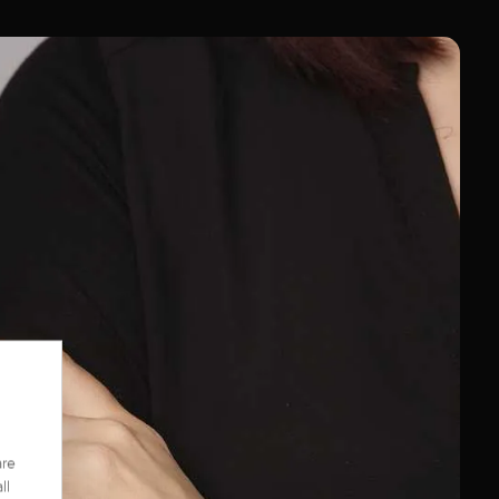
are
ll