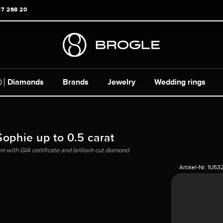
17 268 20
Diamonds
Brands
Jewelry
Wedding rings
Sophie up to 0.5 carat
um with GIA certificate and brilliant-cut diamond
Artikel-Nr:
1U53