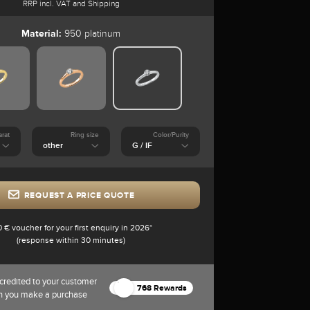
RRP incl. VAT and Shipping
Material:
950 platinum
arat
Ring size
Color/Purity
REQUEST A PRICE QUOTE
0 € voucher for your first enquiry in 2026*
(response within 30 minutes)
credited to your customer
768 Rewards
n you make a purchase