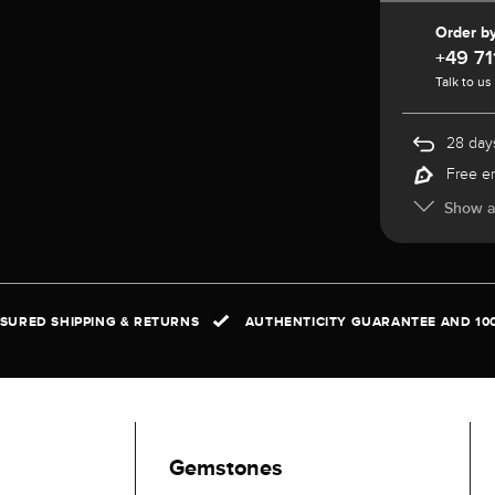
Order b
+49 71
Talk to us
28 days
Free e
Show al
NSURED SHIPPING & RETURNS
AUTHENTICITY GUARANTEE AND 10
Gemstones