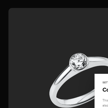
SET
C
Thi
als