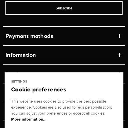
Subscribe
Payment methods
Information
Workshops
Service
Retail store
SETTINGS
Cookie preferences
Contact
Jeweler Brogle
Shipping & Payment
Unsubscribe from newsletter
This website uses cookies to provide the best possible
Advisor
About us
experience. Cookies are also used for ads personalisation.
Personal adviser
Returns service
You can adjust your preferences or accept all cookies.
Company
More information...
Size Advisor
+49 711 217 268 20