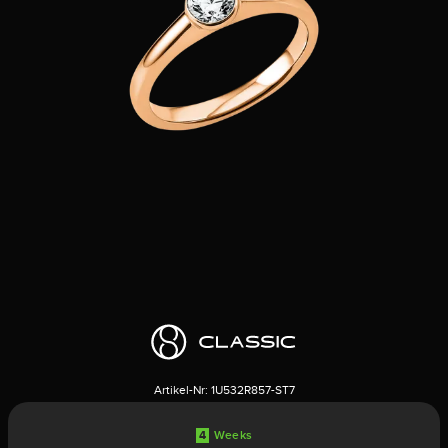
Artikel-Nr:
1U532R857-ST7
4
Weeks