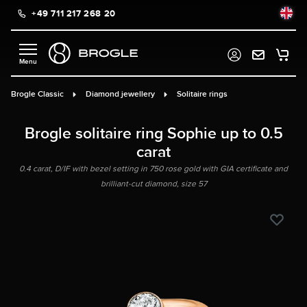
+49 711 217 268 20
in content
Brogle Classic
Diamond jewellery
Solitaire rings
Brogle solitaire ring Sophie up to 0.5
carat
0.4 carat, D/IF with bezel setting in 750 rose gold with GIA certificate and
brilliant-cut diamond, size 57