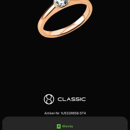
Artikel-Nr:
1U532R858-ST4
4
Weeks