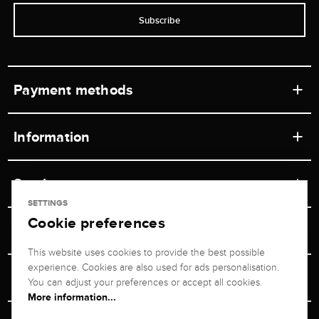
Subscribe
Payment methods
Information
Workshops
Service
Retail store
SETTINGS
Cookie preferences
Contact
Jeweler Brogle
Shipping & Payment
Unsubscribe from newsletter
This website uses cookies to provide the best possible
Advisor
About us
experience. Cookies are also used for ads personalisation.
Personal adviser
Returns service
You can adjust your preferences or accept all cookies.
Company
More information...
Size Advisor
+49 711 217 268 20