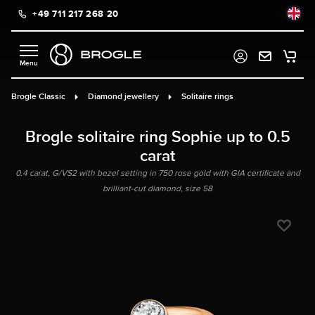
+49 711 217 268 20
in content
Brogle Classic
Diamond jewellery
Solitaire rings
Brogle solitaire ring Sophie up to 0.5
carat
0.4 carat, G/VS2 with bezel setting in 750 rose gold with GIA certificate and
brilliant-cut diamond, size 58