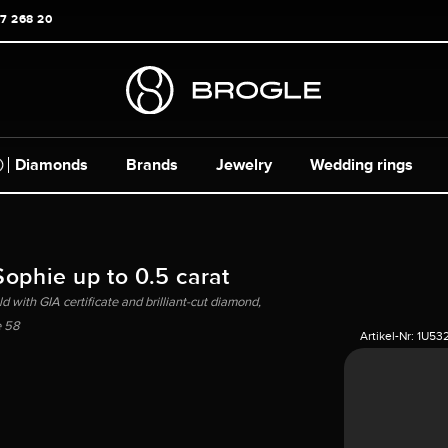
17 268 20
Diamonds
Brands
Jewelry
Wedding rings
Sophie up to 0.5 carat
ld with GIA certificate and brilliant-cut diamond,
e 58
Artikel-Nr:
1U53