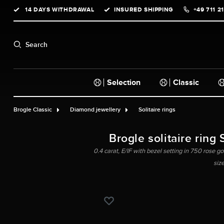
14 DAYS WITHDRAWAL
INSURED SHIPPING
+49 711 2
search
Skip to main navigation
Search
Selection
Classic
Brogle Classic
Diamond jewellery
Solitaire rings
Brogle solitaire ring 
0.4 carat, E/IF with bezel setting in 750 rose go
siz