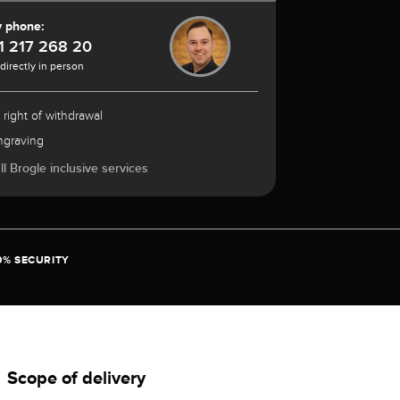
y phone:
1 217 268 20
 directly in person
 right of withdrawal
ngraving
l Brogle inclusive services
0% SECURITY
Scope of delivery