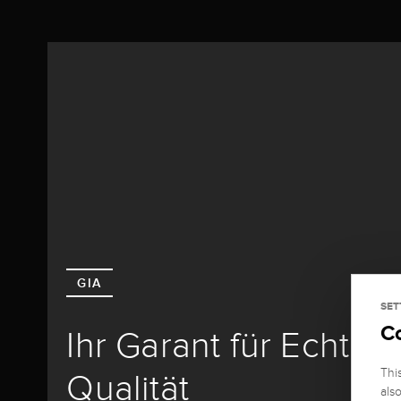
GIA
SET
C
Ihr Garant für Echthe
Thi
Qualität
als