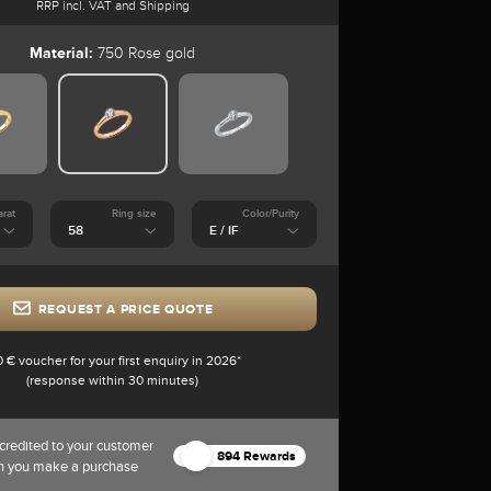
RRP incl. VAT and Shipping
Material:
750 Rose gold
arat
Ring size
Color/Purity
REQUEST A PRICE QUOTE
0 € voucher for your first enquiry in 2026*
(response within 30 minutes)
credited to your customer
894 Rewards
n you make a purchase