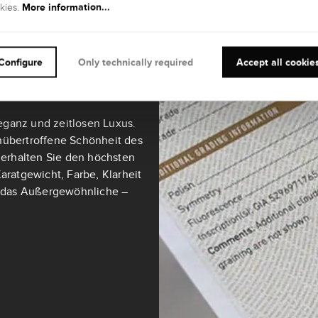
More information...
kies.
teine ab 0,3 Karat sind mit
ultimativen Maßstab für
Configure
Only technically required
Accept all cookie
eganz und zeitlosen Luxus.
nübertroffene Schönheit des
t erhalten Sie den höchsten
aratgewicht, Farbe, Klarheit
ch das Außergewöhnliche –