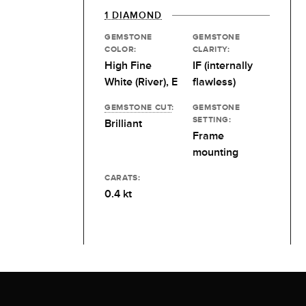
1 DIAMOND
GEMSTONE
GEMSTONE
COLOR:
CLARITY:
High Fine
IF (internally
White (River), E
flawless)
GEMSTONE CUT
:
GEMSTONE
SETTING:
Brilliant
Frame
mounting
CARATS:
0.4 kt