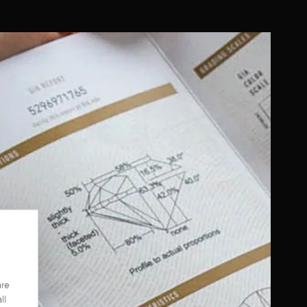
are
ll