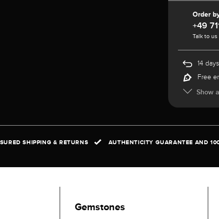
Order b
+49 71
Talk to us
14 days
Free e
Show al
NSURED SHIPPING & RETURNS
AUTHENTICITY GUARANTEE AND 10
Gemstones