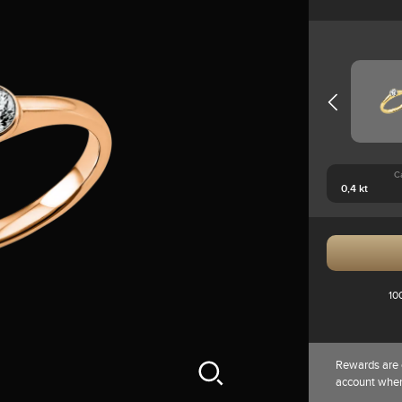
C
10
Rewards are 
account whe