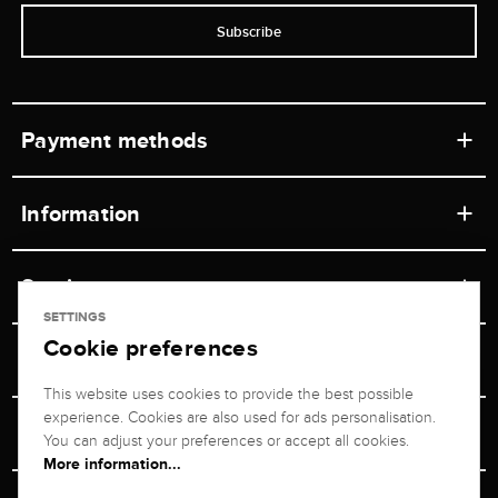
Subscribe
Payment methods
Information
Workshops
Service
Retail store
SETTINGS
Cookie preferences
Contact
Jeweler Brogle
Shipping & Payment
Unsubscribe from newsletter
This website uses cookies to provide the best possible
Advisor
About us
experience. Cookies are also used for ads personalisation.
Personal adviser
Returns service
You can adjust your preferences or accept all cookies.
Company
More information...
Size Advisor
+49 711 217 268 20