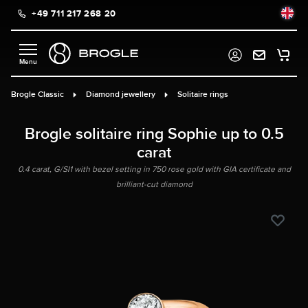
+49 711 217 268 20
in content
Brogle Classic
Diamond jewellery
Solitaire rings
Brogle solitaire ring Sophie up to 0.5
carat
0.4 carat, G/SI1 with bezel setting in 750 rose gold with GIA certificate and
brilliant-cut diamond