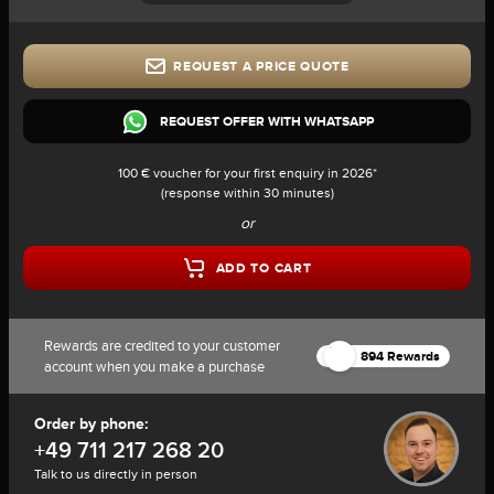
REQUEST A PRICE QUOTE
REQUEST OFFER WITH WHATSAPP
100 € voucher for your first enquiry in 2026*
(response within 30 minutes)
or
ADD TO CART
Rewards are credited to your customer
894 Rewards
account when you make a purchase
Order by phone:
+49 711 217 268 20
Talk to us directly in person