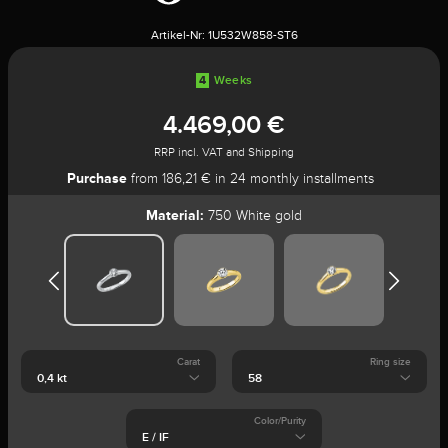
Artikel-Nr:
1U532W858-ST6
4
Weeks
4.469,00 €
RRP incl. VAT and Shipping
Purchase
from 186,21 € in 24 monthly installments
Material:
750 White gold
Carat
Ring size
Color/Purity