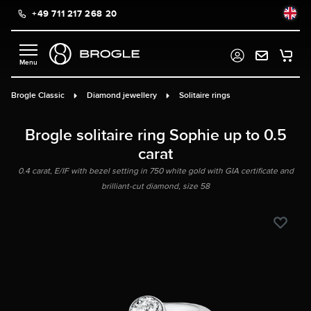
+49 711 217 268 20
in content
Brogle Classic
Diamond jewellery
Solitaire rings
Brogle solitaire ring Sophie up to 0.5
carat
0.4 carat, E/IF with bezel setting in 750 white gold with GIA certificate and
brilliant-cut diamond, size 58