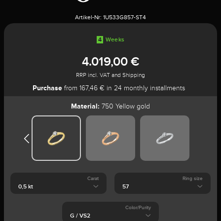
Artikel-Nr:
1U533G857-ST4
4
Weeks
4.019,00 €
RRP incl. VAT and Shipping
Purchase
from 167,46 € in 24 monthly installments
Material:
750 Yellow gold
Carat
Ring size
Color/Purity