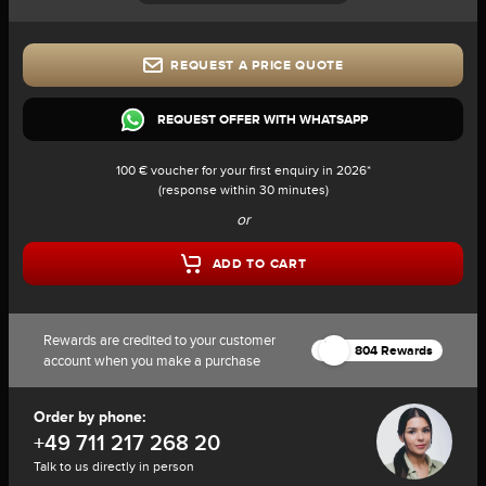
REQUEST A PRICE QUOTE
REQUEST OFFER WITH WHATSAPP
100 € voucher for your first enquiry in 2026*
(response within 30 minutes)
or
ADD TO CART
Rewards are credited to your customer
804 Rewards
account when you make a purchase
Order by phone:
+49 711 217 268 20
Talk to us directly in person