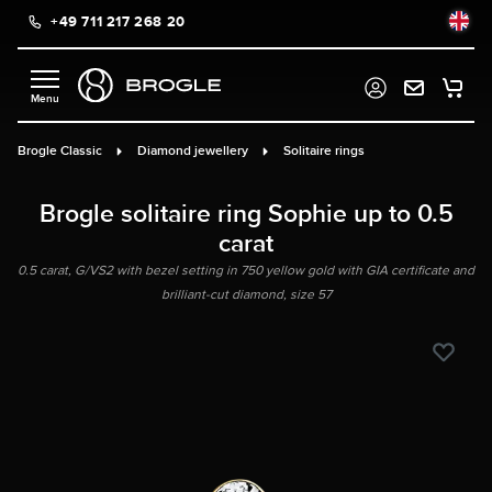
+49 711 217 268 20
in content
Brogle Classic
Diamond jewellery
Solitaire rings
Brogle solitaire ring Sophie up to 0.5
carat
0.5 carat, G/VS2 with bezel setting in 750 yellow gold with GIA certificate and
brilliant-cut diamond, size 57