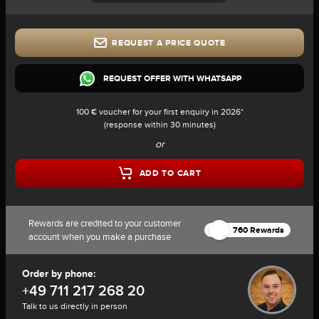
REQUEST A PRICE QUOTE
REQUEST OFFER WITH WHATSAPP
100 € voucher for your first enquiry in 2026*
(response within 30 minutes)
or
ADD TO CART
Rewards are credited to your customer
760 Rewards
account when you make a purchase
Order by phone:
+49 711 217 268 20
Talk to us directly in person