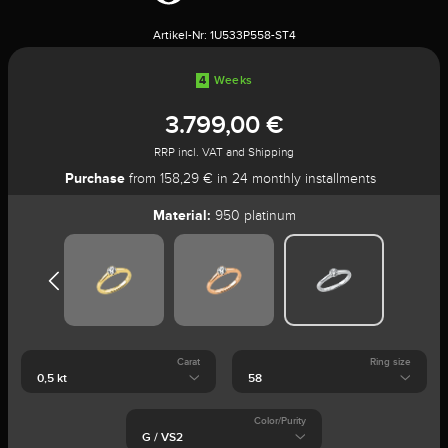
Artikel-Nr:
1U533P558-ST4
4
Weeks
3.799,00 €
RRP incl. VAT and Shipping
Purchase
from 158,29 € in 24 monthly installments
Material:
950 platinum
Carat
Ring size
Color/Purity