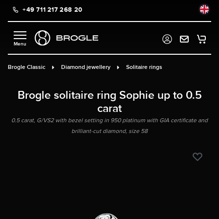
+49 711 217 268 20
in content
Brogle Classic
Diamond jewellery
Solitaire rings
Brogle solitaire ring Sophie up to 0.5
carat
0.5 carat, G/VS2 with bezel setting in 950 platinum with GIA certificate and
brilliant-cut diamond, size 58