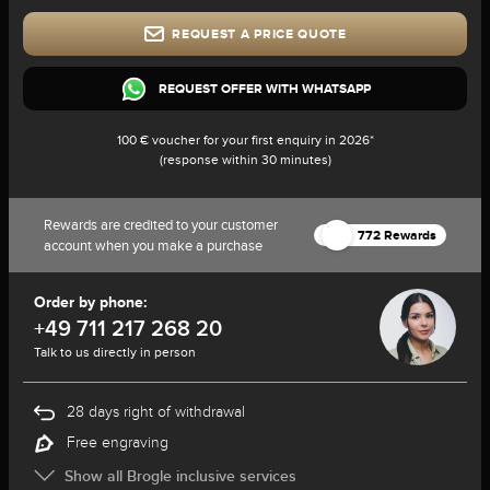
REQUEST A PRICE QUOTE
REQUEST OFFER WITH WHATSAPP
100 € voucher for your first enquiry in 2026*
(response within 30 minutes)
Rewards are credited to your customer
772 Rewards
account when you make a purchase
Order by phone:
+49 711 217 268 20
Talk to us directly in person
28 days right of withdrawal
Free engraving
Show all Brogle inclusive services