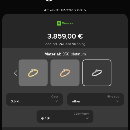
Artikel-Nr:
1U533P5XX-ST5
4
Weeks
3.859,00 €
RRP incl. VAT and Shipping
Material:
950 platinum
Carat
Ring size
Color/Purity