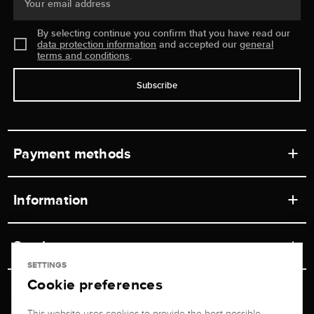
Your email address
By selecting continue you confirm that you have read our
data protection information
and accepted our
general
terms and conditions
.
Subscribe
Payment methods
Information
Workshops
Service
Retail store
SETTINGS
Cookie preferences
Contact
Jeweler Brogle
Shipping & Payment
Unsubscribe from newsletter
This website uses cookies to provide the best possible