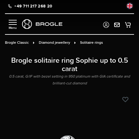
+49 711 217 268 20
in content
Brogle Classic
Diamond jewellery
Solitaire rings
Brogle solitaire ring Sophie up to 0.5
carat
0.5 carat, G/IF with bezel setting in 950 platinum with GIA certificate and
brilliant-cut diamond