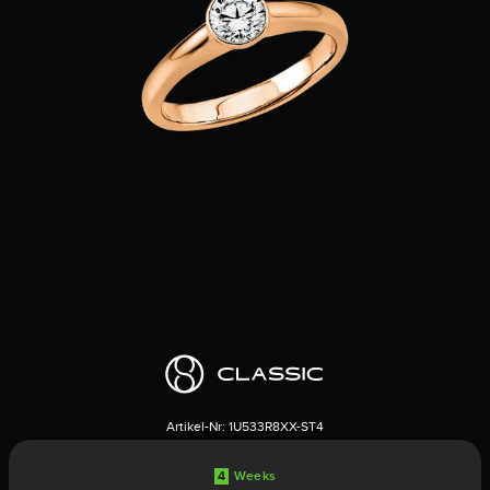
Artikel-Nr:
1U533R8XX-ST4
4
Weeks