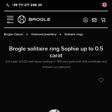
+49 711 217 268 20
in content
Brogle Classic
Diamond jewellery
Solitaire rings
Brogle solitaire ring Sophie up to 0.5
carat
0.5 carat, G/VS2 with bezel setting in 750 rose gold with GIA certificate and
brilliant-cut diamond