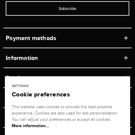
Subscribe
Payment methods
Information
Workshops
Service
Retail store
SETTINGS
Cookie preferences
Contact
Jeweler Brogle
Shipping & Payment
Unsubscribe from newsletter
This website uses cookies to provide the best possible
Advisor
About us
experience. Cookies are also used for ads personalisation.
Personal adviser
Returns service
You can adjust your preferences or accept all cookies.
Company
More information...
Size Advisor
+49 711 217 268 20