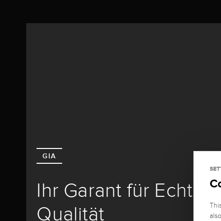
GIA
SET
C
Ihr Garant für Echthe
Thi
Qualität
als