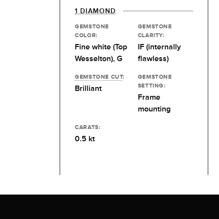
1 DIAMOND
GEMSTONE
GEMSTONE
COLOR:
CLARITY:
Fine white (Top
IF (internally
Wesselton), G
flawless)
GEMSTONE CUT
:
GEMSTONE
SETTING:
Brilliant
Frame
mounting
CARATS:
0.5 kt