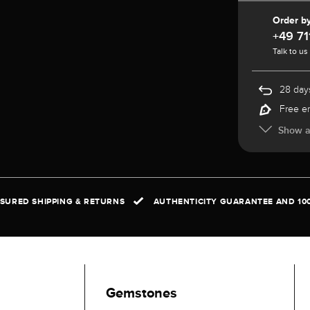
Order b
+49 71
Talk to us
28 days
Free e
Show al
NSURED SHIPPING & RETURNS
AUTHENTICITY GUARANTEE AND 10
Gemstones