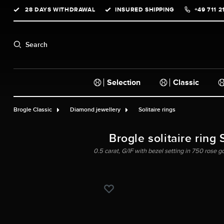
28 DAYS WITHDRAWAL
INSURED SHIPPING
+49 711 2
search
Skip to main navigation
Search
Selection
Classic
Brogle Classic
Diamond jewellery
Solitaire rings
Brogle solitaire ring 
0.5 carat, G/IF with bezel setting in 750 rose go