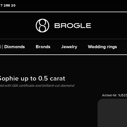
17 268 20
Diamonds
Brands
Jewelry
Wedding rings
Sophie up to 0.5 carat
ld with GIA certificate and brilliant-cut diamond
Artikel-Nr:
1U53