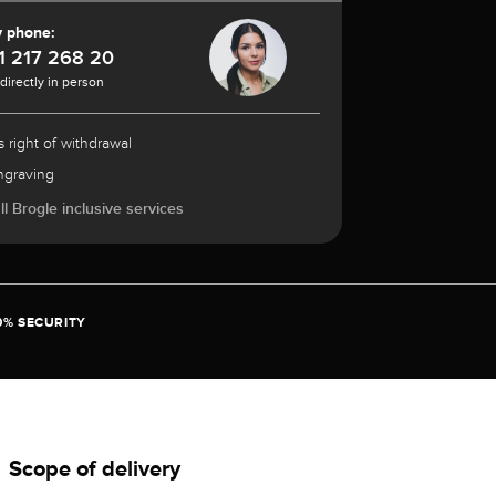
y phone:
1 217 268 20
 directly in person
 right of withdrawal
ngraving
l Brogle inclusive services
0% SECURITY
Scope of delivery