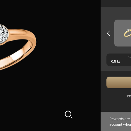
C
10
Rewards are 
account whe