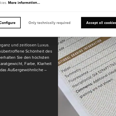
More information...
kies.
teine ab 0,3 Karat sind mit
ultimativen Maßstab für
Configure
Only technically required
Accept all cookie
eganz und zeitlosen Luxus.
nübertroffene Schönheit des
t erhalten Sie den höchsten
aratgewicht, Farbe, Klarheit
ch das Außergewöhnliche –