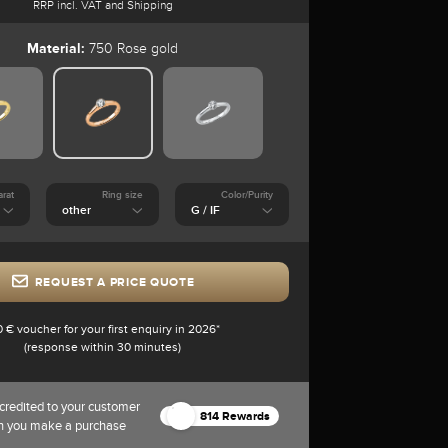
RRP incl. VAT and Shipping
Material:
750 Rose gold
arat
Ring size
Color/Purity
REQUEST A PRICE QUOTE
0 € voucher for your first enquiry in 2026*
(response within 30 minutes)
credited to your customer
814 Rewards
n you make a purchase