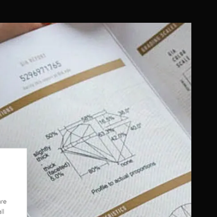
are
ll