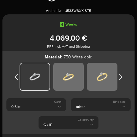
Artikel-Nr:
1U533W8XX-ST5
4
Weeks
4.069,00 €
RRP incl. VAT and Shipping
Material:
750 White gold
Carat
Ring size
Color/Purity