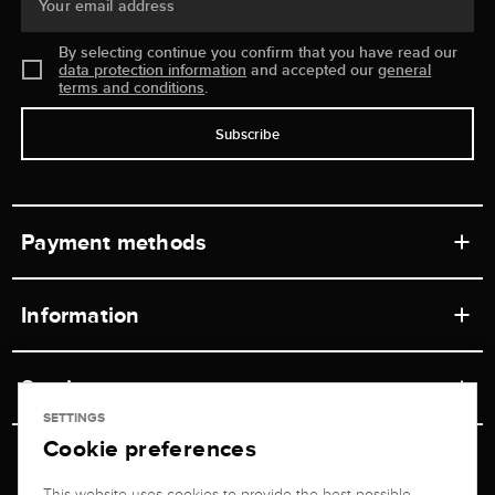
Your email address
By selecting continue you confirm that you have read our
data protection information
and accepted our
general
terms and conditions
.
Subscribe
Payment methods
Information
Workshops
Service
Retail store
SETTINGS
Cookie preferences
Contact
Jeweler Brogle
Shipping & Payment
Unsubscribe from newsletter
This website uses cookies to provide the best possible