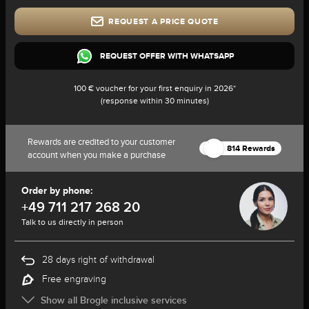
REQUEST A PRICE QUOTE
REQUEST OFFER WITH WHATSAPP
100 € voucher for your first enquiry in 2026*
(response within 30 minutes)
Rewards are credited to your customer
814 Rewards
account when you make a purchase
Order by phone:
+49 711 217 268 20
Talk to us directly in person
28 days right of withdrawal
Free engraving
Show all Brogle inclusive services