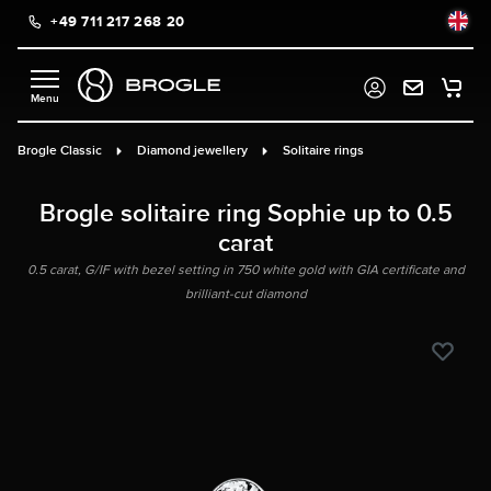
+49 711 217 268 20
in content
Brogle Classic
Diamond jewellery
Solitaire rings
Brogle solitaire ring Sophie up to 0.5
carat
0.5 carat, G/IF with bezel setting in 750 white gold with GIA certificate and
brilliant-cut diamond