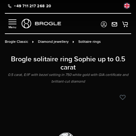
+49 711 217 268 20
in content
Brogle Classic
Diamond jewellery
Solitaire rings
Brogle solitaire ring Sophie up to 0.5
carat
0.5 carat, E/IF with bezel setting in 750 white gold with GIA certificate and
brilliant-cut diamond