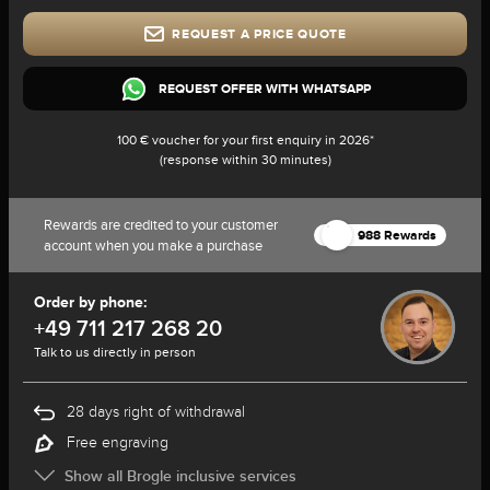
REQUEST A PRICE QUOTE
REQUEST OFFER WITH WHATSAPP
100 € voucher for your first enquiry in 2026*
(response within 30 minutes)
Rewards are credited to your customer
988 Rewards
account when you make a purchase
Order by phone:
+49 711 217 268 20
Talk to us directly in person
28 days right of withdrawal
Free engraving
Show all Brogle inclusive services