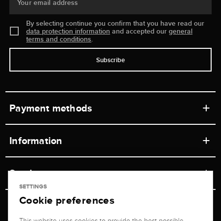
Your email address
By selecting continue you confirm that you have read our
data protection information
and accepted our
general
terms and conditions
.
Subscribe
Payment methods
Information
Workshops
Service
Retail store
SETTINGS
Cookie preferences
Contact
Jeweler Brogle
Shipping & Payment
Unsubscribe from newsletter
This website uses cookies to provide the best possible