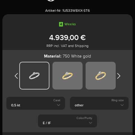
Artikel-Nr:
1U533W8XX-ST6
4
Weeks
4.939,00 €
RRP incl. VAT and Shipping
Material:
750 White gold
Carat
Ring size
Color/Purity