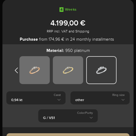
4
Weeks
4.199,00 €
RRP incl. VAT and Shipping
Purchase
from 174,96 € in 24 monthly installments
Material:
950 platinum
Carat
Ring size
Color/Purity