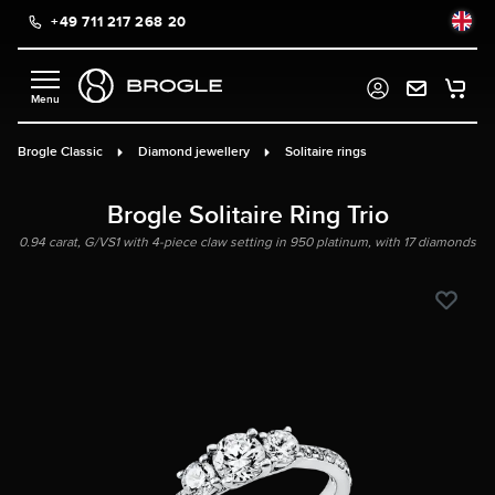
+49 711 217 268 20
in content
Brogle Classic
Diamond jewellery
Solitaire rings
Brogle Solitaire Ring Trio
0.94 carat, G/VS1 with 4-piece claw setting in 950 platinum, with 17 diamonds