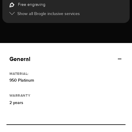
Free engraving
Show all Brogle inclusive services
General
MATERIAL:
950 Platinum
WARRANTY
2 years