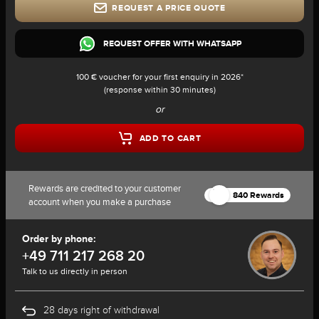
REQUEST A PRICE QUOTE
REQUEST OFFER WITH WHATSAPP
100 € voucher for your first enquiry in 2026*
(response within 30 minutes)
or
ADD TO CART
Rewards are credited to your customer
840 Rewards
account when you make a purchase
Order by phone:
+49 711 217 268 20
Talk to us directly in person
28 days right of withdrawal