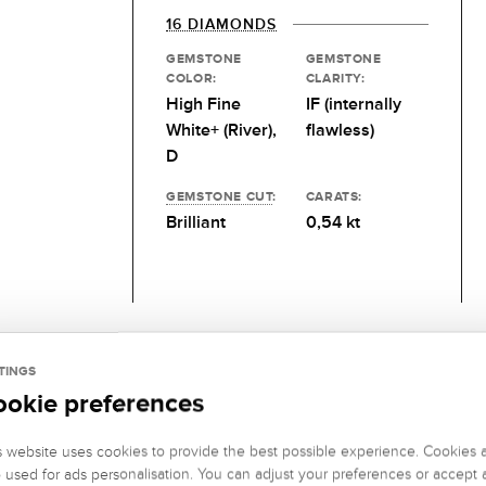
16 DIAMONDS
GEMSTONE
GEMSTONE
COLOR:
CLARITY:
High Fine
IF (internally
White+ (River),
flawless)
D
GEMSTONE CUT
:
CARATS:
Brilliant
0,54 kt
TINGS
ookie preferences
s website uses cookies to provide the best possible experience. Cookies 
o used for ads personalisation. You can adjust your preferences or accept a