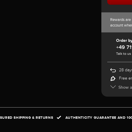
Rewards are 
account whe
Order b
+49 71
Talk to us
28 days
Free e
Show al
NSURED SHIPPING & RETURNS
AUTHENTICITY GUARANTEE AND 10