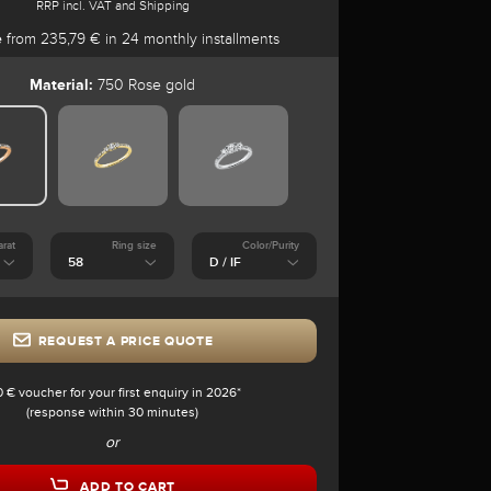
RRP incl. VAT and Shipping
e
from 235,79 € in 24 monthly installments
Material:
750 Rose gold
arat
Ring size
Color/Purity
REQUEST A PRICE QUOTE
0 € voucher for your first enquiry in 2026*
(response within 30 minutes)
or
ADD TO CART