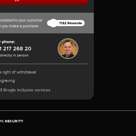
credited to your customer
1132 Rewards
n you make a purchase
y phone:
1 217 268 20
 directly in person
 right of withdrawal
ngraving
l Brogle inclusive services
0% SECURITY