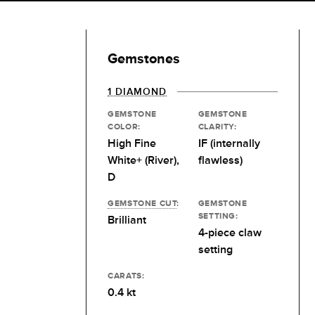
Gemstones
1 DIAMOND
GEMSTONE
GEMSTONE
COLOR:
CLARITY:
High Fine
IF (internally
White+ (River),
flawless)
D
GEMSTONE CUT
:
GEMSTONE
SETTING:
Brilliant
4-piece claw
setting
CARATS:
0.4 kt