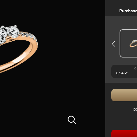
Purchas
C
10