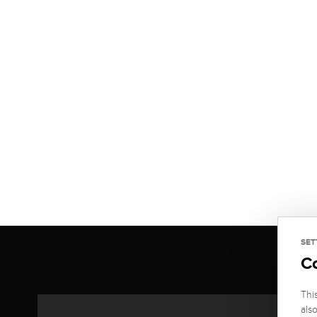
SET
C
Thi
als