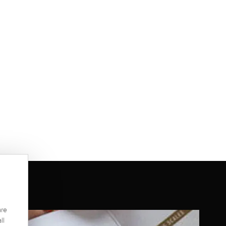
are
ll