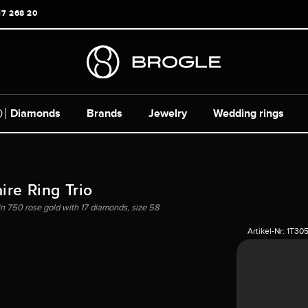
17 268 20
Diamonds
Brands
Jewelry
Wedding rings
ire Ring Trio
 in 750 rose gold with 17 diamonds, size 58
Artikel-Nr:
1T30