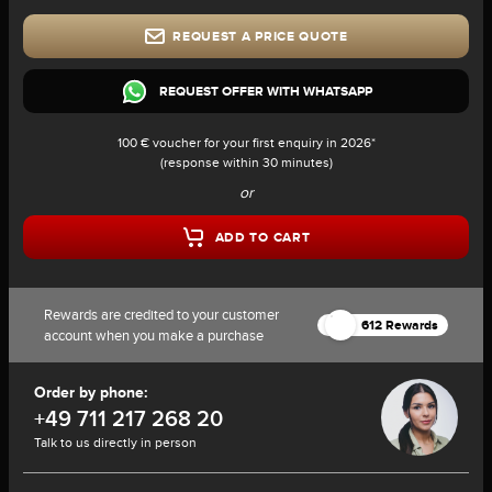
REQUEST A PRICE QUOTE
REQUEST OFFER WITH WHATSAPP
100 € voucher for your first enquiry in 2026*
(response within 30 minutes)
or
ADD TO CART
Rewards are credited to your customer
612 Rewards
account when you make a purchase
Order by phone:
+49 711 217 268 20
Talk to us directly in person