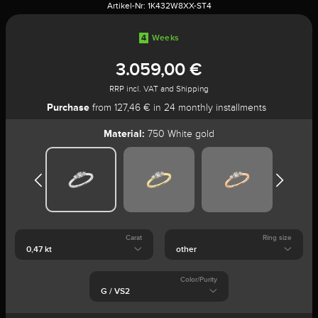
Artikel-Nr:
1K432W8XX-ST4
4
Weeks
3.059,00 €
RRP incl. VAT and Shipping
Purchase
from 127,46 € in 24 monthly installments
Material:
750 White gold
Carat
Ring size
Color/Purity