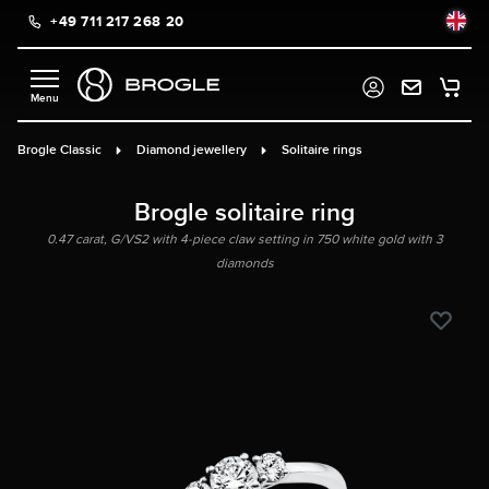
+49 711 217 268 20
in content
Brogle Classic
Diamond jewellery
Solitaire rings
Brogle solitaire ring
0.47 carat, G/VS2 with 4-piece claw setting in 750 white gold with 3
diamonds