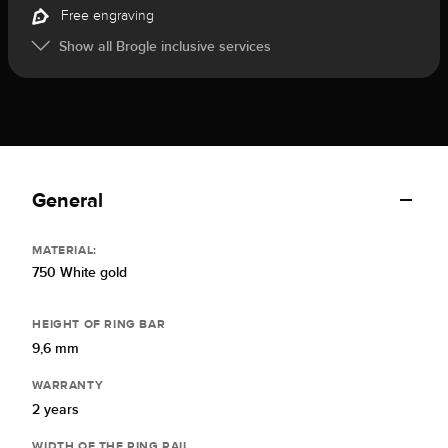
Free engraving
Show all Brogle inclusive services
General
MATERIAL:
750 White gold
HEIGHT OF RING BAR
9,6 mm
WARRANTY
2 years
WIDTH OF THE RING RAIL