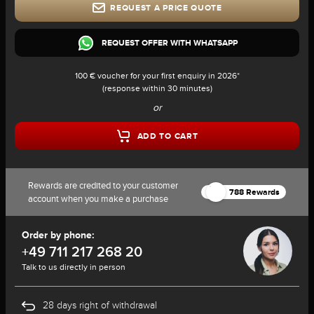
REQUEST A PRICE QUOTE
REQUEST OFFER WITH WHATSAPP
100 € voucher for your first enquiry in 2026*
(response within 30 minutes)
or
ADD TO CART
Rewards are credited to your customer
788 Rewards
account when you make a purchase
Order by phone:
+49 711 217 268 20
Talk to us directly in person
28 days right of withdrawal